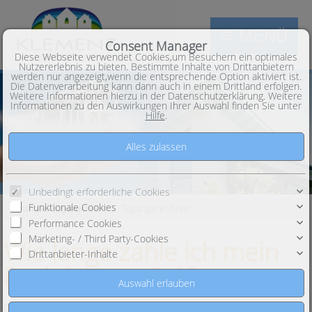
MENÜ
Consent Manager
Diese Webseite verwendet Cookies,um Besuchern ein optimales
Nutzererlebnis zu bieten. Bestimmte Inhalte von Drittanbietern
werden nur angezeigt,wenn die entsprechende Option aktiviert ist.
Die Datenverarbeitung kann dann auch in einem Drittland erfolgen.
Weitere Informationen hierzu in der Datenschutzerklärung. Weitere
Informationen zu den Auswirkungen Ihrer Auswahl finden Sie unter
Hilfe
.
Unbedingt erforderliche Cookies
Funktionale Cookies
Tilgungsrechner
Finanzierungsrechner
Performance Cookies
Marketing- / Third Party-Cookies
Wie lange zahle ich mein
Drittanbieter-Inhalte
Darlehen zurück?
Erstellen Sie Ihren persönlichen Tilgungsplan. Er zeigt Ihnen