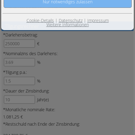
überschlägig, mit welchen Raten und in welchem Zeitraum Sie Ihr
Darlehen zurückzahlen können.
Cookie-Details
|
Datenschutz
|
Impressum
Weitere Informationen
Tilgungsrechner
*Darlehensbetrag:
€
*Nominalzins des Darlehens:
%
*Tilgung p.a.:
%
*Dauer der Zinsbindung:
Jahr(e)
*Monatliche nominale Rate:
1.081,25 €
*Restschuld nach Ende der Zinsbindung: