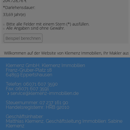
204.728,76 €
*Darlehensdauer:
33,69 Jahr(e)
Bitte alle Felder mit einem Stern (*) ausfüllen.
Alle Angaben sind ohne Gewähr.
Willkommen auf der Website von Klemenz Immobilien, Ihr Makler aus 
Klemenz GmbH, Klemenz Immobilien
Franz-Gruber-Platz 18
64859 Eppertshausen
Telefon:
06071 607 3590
Fax: 06071 607 3591
service@klemenz-immobilien.de
Steuernummer: 07 237 161 90
Handelsregisternr.: HRB 92010
Geschäftsinhaber:
Matthias Klemenz, Geschäftsleitung Immobilien: Sabine
Klemenz